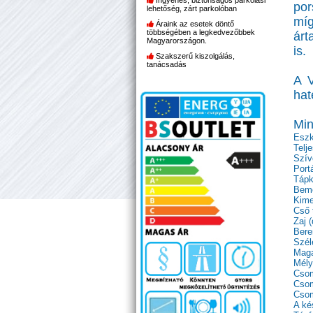
Ingyenes, biztonságos parkolási
por
lehetőség, zárt parkolóban
mí
Áraink az esetek döntő
többségében a legkedvezőbbek
árt
Magyarországon.
is.
Szakszerű kiszolgálás,
tanácsadás
A V
hat
Min
Eszk
Telj
Szív
Portá
Tápk
Beme
Kime
Cső 
Zaj 
Bere
Szél
Maga
Mély
Csom
Cso
Csom
A ké