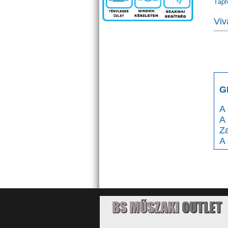
Tápf
Viv
G
A 
A
Za
A 
BS MŰSZAKI
OUTLET