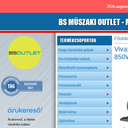
2026.augus
B
S
MŰSZAKI OUTLET
- 
Főolda
TERMÉKCSOPORTOK
Viva
Nagy háztartási gépek
850
Kis háztartási gépek
Beépíthető konyhagépek
Páraelszívó
Páramentesítő
Párásító
Ventilátorok
Mobil klíma
Árukereső, a hiteles
Split klíma
vásárlási kalauz