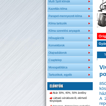
Multi Split klímák
Kazettás klíma
Parapet-mennyezeti klíma
Klíma tartozék
Klíma szerelési anyagok
Orig
Hősugárzók
Gyár
Konvektorok
Olajradiátorok
T
Csaptelep
V
Mosogatótálca
po
Tartozékok, egyéb
85
ELŐNYÖK
kö
ház
Akár 30%, 40%, 50% árelőny
A 2
Látható sérülésekről, elérhető
fényképek
rep