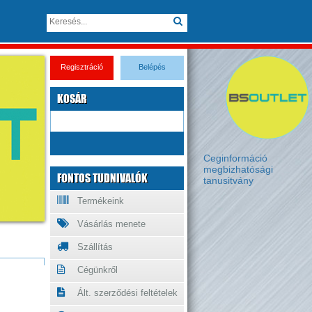
Regisztráció
Belépés
KOSÁR
Ceginformáció
megbizhatósági
FONTOS TUDNIVALÓK
tanusitvány
Termékeink
Vásárlás menete
Szállítás
Cégünkről
Ált. szerződési feltételek