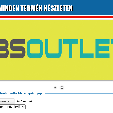
MINDEN TERMÉK KÉSZLETEN
badonálló Mosogatógép
űrők »
0
/ 0 termék