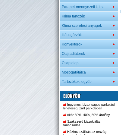
Parapet-mennyezeti klíma
Klíma tartozék
Klíma szerelési anyagok
Hősugárzók
Konvektorok
Olajradiátorok
Csaptelep
Mosogatótálca
Tartozékok, egyéb
ELŐNYÖK
Ingyenes, biztonságos parkolási
lehetőség, zárt parkolóban
Akár 30%, 40%, 50% árelőny
Szakszerű kiszolgálás,
tanácsadás
Házhozszállítás az ország