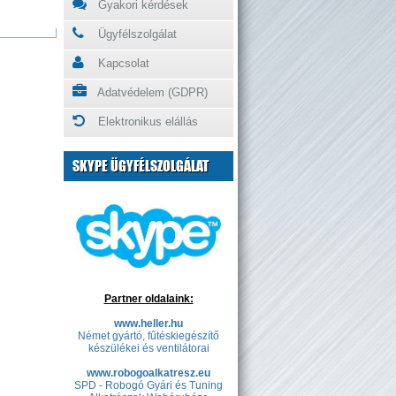
Gyakori kérdések
Ügyfélszolgálat
Kapcsolat
Adatvédelem (GDPR)
Elektronikus elállás
SKYPE ÜGYFÉLSZOLGÁLAT
Partner oldalaink:
www.heller.hu
Német gyártó, fűtéskiegészítő
készülékei és ventilátorai
www.robogoalkatresz.eu
SPD - Robogó Gyári és Tuning