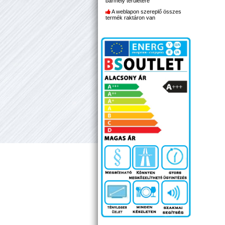
bármely területére
A weblapon szereplő összes
termék raktáron van