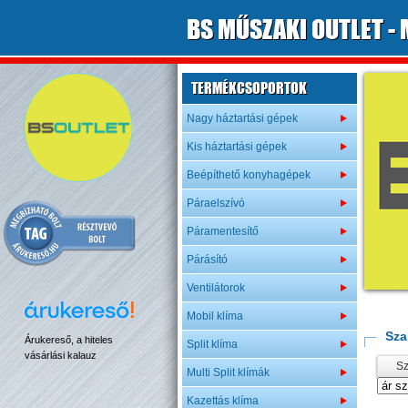
B
S
MŰSZAKI OUTLET
- 
TERMÉKCSOPORTOK
Nagy háztartási gépek
Kis háztartási gépek
Beépíthető konyhagépek
Páraelszívó
Páramentesítő
Párásító
Ventilátorok
Mobil klíma
Sza
Árukereső, a hiteles
Split klíma
vásárlási kalauz
Sz
Multi Split klímák
Kazettás klíma