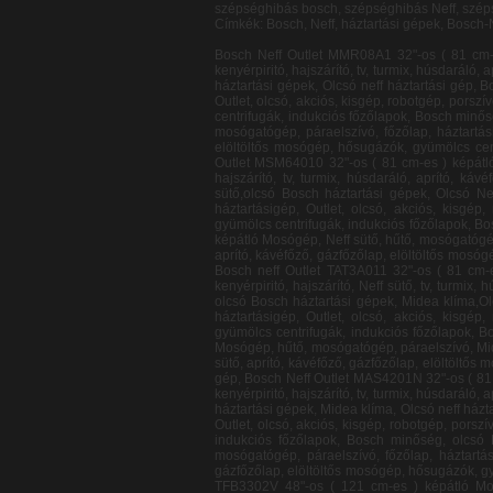
szépséghibás bosch, szépséghibás Neff, szép
Címkék: Bosch, Neff, háztartási gépek, Bosch-
Bosch Neff Outlet MMR08A1 32"-os ( 81 cm-es ) képátló Mosógép, hűtő, mosógatógép, páraelszívó, főzőlap, háztartásigép, Outlet, olcsó, akciós, kisgép, robotgép, porszívó, kenyérpiritó, hajszárító, tv, turmix, húsdaráló, aprító, kávéfőző, gázfőzőlap, elöltöltős mosógép, hősugázók, gyümölcs centrifugák, indukciós főzőlapok, Bosch minőség, olcsó Bosch háztartási gépek, Olcsó neff háztartási gép, Bosch neff Outlet PHD2511 32"-os ( 81 cm-es ) képátló Mosógép, hűtő, mosógatógép, páraelszívó, főzőlap, Neff sütő, háztartásigép, Outlet, olcsó, akciós, kisgép, robotgép, porszívó, Midea klíma, kenyérpiritó, hajszárító, tv, turmix, húsdaráló, aprító, kávéfőző, gázfőzőlap, elöltöltős mosógép, hősugázók, gyümölcs centrifugák, indukciós főzőlapok, Bosch minőség, olcsó Bosch háztartási gépek, Olcsó neff háztartási gép, Bosch neff Outlet TDA2630 32"-os ( 81 cm-es ) képátló Mosógép, hűtő, mosógatógép, páraelszívó, főzőlap, háztartásigép, Outlet, olcsó, akciós, kisgép, robotgép, porszívó, kenyérpiritó, hajszárító, tv, turmix, húsdaráló, aprító, kávéfőző, gázfőzőlap, elöltöltős mosógép, hősugázók, gyümölcs centrifugák, Midea klíma, indukciós főzőlapok, Bosch minőség, olcsó Bosch háztartási gépek, Olcsó neff háztartási gép, Bosch Neff Outlet MSM64010 32"-os ( 81 cm-es ) képátló Mosógép, hűtő, mosógatógép, páraelszívó, főzőlap, háztartásigép, Outlet, olcsó, akciós, kisgép, robotgép, porszívó, kenyérpiritó, hajszárító, tv, turmix, húsdaráló, aprító, kávéfőző, gázfőzőlap, elöltöltős mosógép, hősugázók, Midea klíma, gyümölcs centrifugák, indukciós főzőlapok, Bosch minőség, Neff sütő,olcsó Bosch háztartási gépek, Olcsó Neff háztartási gép, Bosch Neff Outlet BSD3030 32"-os ( 81 cm-es ) képátló Mosógép, hűtő, mosógatógép, páraelszívó, főzőlap, háztartásigép, Outlet, olcsó, akciós, kisgép, robotgép, porszívó, kenyérpiritó, hajszárító, tv, turmix, húsdaráló, aprító, kávéfőző, gázfőzőlap, elöltöltős mosógép, hősugázók, gyümölcs centrifugák, indukciós főzőlapok, Bosch minőség, Midea klíma, olcsó Bosch háztartási gépek, Olcsó Neff háztartási gép, Bosch Neff Outlet BGL32510 32"-os ( 81 cm-es ) képátló Mosógép, Neff sütő, hűtő, mosógatógép, páraelszívó, főzőlap, háztartásigép, Outlet, olcsó, akciós, kisgép, robotgép, porszívó, kenyérpiritó, hajszárító, tv, turmix, húsdaráló, aprító, kávéfőző, gázfőzőlap, elöltöltős mosógép, hősugázók, gyümölcs centrifugák, indukciós főzőlapok, Bosch minőség, olcsó Bosch háztartási gépek, Olcsó Neff háztartási gép, Bosch neff Outlet TAT3A011 32"-os ( 81 cm-es ) képátló Mosógép, hűtő, mosógatógép, páraelszívó, főzőlap, háztartásigép, Outlet, olcsó, akciós, kisgép, r