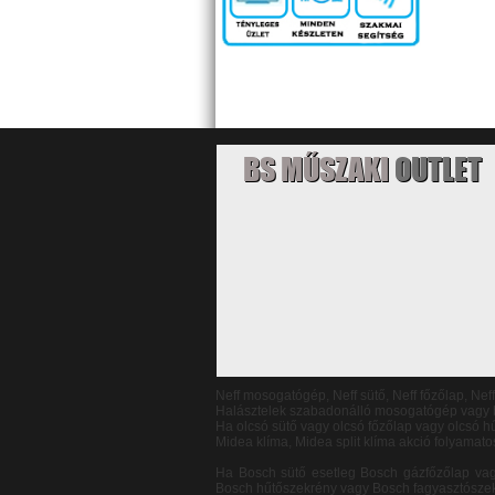
BS MŰSZAKI
OUTLET
Neff mosogatógép, Neff sütő, Neff főzőlap, Nef
Halásztelek szabadonálló mosogatógép vagy b
Ha olcsó sütő vagy olcsó főzőlap vagy olcsó
Midea klíma, Midea split klíma akció folyamato
Ha Bosch sütő esetleg Bosch gázfőzőlap va
Bosch hűtőszekrény vagy Bosch fagyasztószek