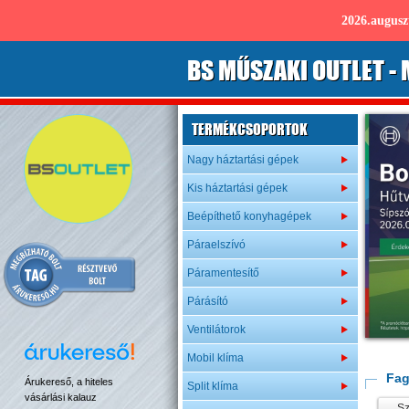
2026.augus
B
S
MŰSZAKI OUTLET
- 
TERMÉKCSOPORTOK
Nagy háztartási gépek
Kis háztartási gépek
Beépíthető konyhagépek
Páraelszívó
Páramentesítő
Párásító
Ventilátorok
Mobil klíma
Fag
Árukereső, a hiteles
Split klíma
vásárlási kalauz
Sz