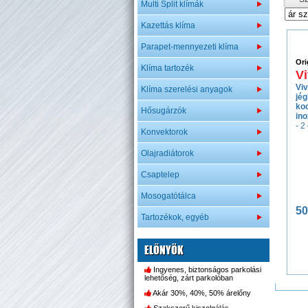
Multi Split klímák
Kazettás klíma
Parapet-mennyezeti klíma
Ori
Klíma tartozék
V
Vi
Klíma szerelési anyagok
jég
ko
Hősugárzók
ino
- 2
Konvektorok
Olajradiátorok
Csaptelep
Mosogatótálca
50
Tartozékok, egyéb
ELŐNYÖK
Ingyenes, biztonságos parkolási
lehetőség, zárt parkolóban
Akár 30%, 40%, 50% árelőny