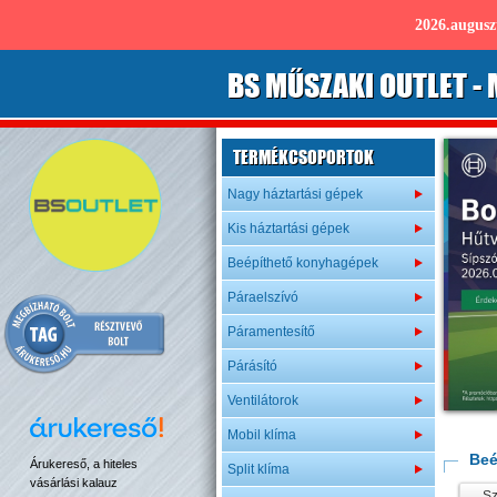
2026.augus
B
S
MŰSZAKI OUTLET
- 
TERMÉKCSOPORTOK
Nagy háztartási gépek
Kis háztartási gépek
Beépíthető konyhagépek
Páraelszívó
Páramentesítő
Párásító
Ventilátorok
Mobil klíma
Beé
Árukereső, a hiteles
Split klíma
vásárlási kalauz
Sz