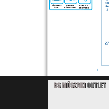
beé
lit
- 3
27
BS MŰSZAKI
OUTLET