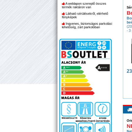
A weblapon szereplő összes
termék raktáron van
Sér
B
Látható sérülésekről, elérhető
fényképek
Bo
beé
Ingyenes, biztonságos parkolási
(20
lehetőség, zárt parkolóban
- 3
23
Ori
N
Ne