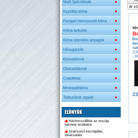
Multi Split klímák
Kazettás klíma
Parapet-mennyezeti klíma
Sér
Klíma tartozék
B
Bo
Klíma szerelési anyagok
be
süt
Hősugárzók
(19
- M
Konvektorok
- 3
Olajradiátorok
Csaptelep
Mosogatótálca
23
Tartozékok, egyéb
ELŐNYÖK
Házhozszállítás az ország
bármely területére
Szakszerű kiszolgálás,
tanácsadás