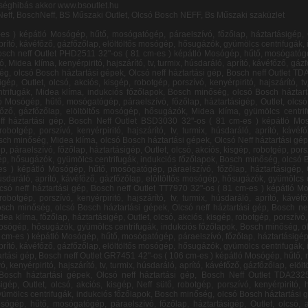
séghibás akkor www.bsoutlet.hu
Neff, BoschNeff, BS Műszaki Outlet, Olcsó Bosch NEFF, Bs Műszaki szaküzlet
obotgép, porszívó, kenyérpiritó, hajszárító, Neff sütő, tv, turmix, húsdaráló, aprító, kávéfőző, gázfőzőlap, elöltöltős mosógép, hősugázók, gyümölcs centrifugák, indukciós főzőlapok, Bosch minőség, olcsó Bosch háztartási gépek, Midea klíma,Olcsó neff háztartási gép, Bosch neff Outlet TT7970 32"-os ( 81 cm-es ) képátló Mosógép, hűtő, mosógatógép, páraelszívó, főzőlap, háztartásigép, Outlet, olcsó, akciós, kisgép, robotgép, porszívó, kenyérpiritó, hajszárító, tv, turmix, húsdaráló, aprító, kávéfőző, gázfőzőlap, elöltöltős mosógép, hősugázók, gyümölcs centrifugák, indukciós főzőlapok, Bosch minőség, olcsó Bosch háztartási gépek, Olcsó neff háztartási gép, Bosch neff Outlet BSGL32383 32"-os ( 81 cm-es ) képátló Mosógép, hűtő, mosógatógép, páraelszívó, Midea klíma, főzőlap, háztartásigép, Outlet, olcsó, akciós, kisgép, robotgép, porszívó, kenyérpiritó, hajszárító, tv, turmix, húsdaráló, Neff sütő, aprító, kávéfőző, gázfőzőlap, elöltöltős mosógép, hősugázók, gyümölcs centrifugák, indukciós főzőlapok, Bosch minőség, olcsó Bosch háztartási gépek, Olcsó neff háztartási gép, Bosch Neff Outlet MAS4201N 32"-os ( 81 cm-es ) képátló Mosógép, hűtő, mosógatógép, páraelszívó, főzőlap, háztartásigép, Outlet, olcsó, akciós, kisgép, robotgép, porszívó, kenyérpiritó, hajszárító, tv, turmix, húsdaráló, aprító, kávéfőző, gázfőzőlap, elöltöltős mosógép, hősugázók, gyümölcs centrifugák, indukciós főzőlapok, Bosch minőség, olcsó Bosch háztartási gépek, Midea klíma, Olcsó neff háztartási gép, Bosch neff Outlet GR7451 42"-os ( 106 cm-es ) képátló Mosógép, hűtő, mosógatógép, páraelszívó, főzőlap, háztartásigép, Outlet, olcsó, akciós, kisgép, robotgép, porszívó, kenyérpiritó, hajszárító, tv, turmix, húsdaráló, aprító, kávéfőző, gázfőzőlap, elöltöltős mosógép, hősugázók, gyümölcs centrifugák, indukciós főzőlapok, Bosch minőség, olcsó Bosch háztartási gépek, Olcsó neff háztartási gép, Bosch Neff Outlet TDA2325 42"-os ( 106 cm-es ) képátló Mosógép, hűtő, mosógatógép, páraelszívó, főzőlap, háztartásigép, Outlet, olcsó, akciós, kisgép, Neff sütő, robotgép, porszívó, kenyérpiritó, hajszárító, tv, turmix, húsdaráló, aprító, kávéfőző, gázfőzőlap, elöltöltős mosógép, hősugázók, gyümölcs centrifugák, indukciós főzőlapok, Bosch minőség, olcsó Bosch háztartási gépek, Olcsó neff háztartási gép, Bosch Neff Outlet TFB3302V 48"-os ( 121 cm-es ) képátló Mosógép, hűtő, mosógatógép, páraelszívó, főzőlap, háztartásigép, Outlet, olcsó, akciós, kisgép, Midea klíma, robotgép, porszívó, kenyérpiritó, hajszárító, tv, turmix, húsdaráló, aprító, kávéfőző, gázfőzőlap, elöltöltős mosógép, hősugázók, gyümölcs centrifugák, indukciós főzőlapok, Bosch minőség, olcsó Bosch háztartási gépek, Olcsó neff háztartási gép, Bosch Neff Outlet LC5005 Aprító, turmix, mixer, húsdaráló Mosógép, hűtő, mosógatógép, páraelszívó, főzőlap, háztartásigép, Outlet, olcsó, akciós, kisgép, robotgép, porszívó, kenyérpiritó, hajszárító, tv, turmix, húsdaráló, aprító, kávéfőző, Neff sütő, gázfőzőlap, elöltöltős mosógép, hősugázók, gyümölcs centrifugák, indukciós főzőlapok, Bosch minőség, olcsó Bosch háztartási gépek, Olcsó neff háztartási gép, Bosch Neff Outlet MFQ3010 Aprító, turmix, mixer, húsdaráló Mosógép, hűtő, mosógatógép, páraelszívó, főzőlap, háztartásigép, Outlet, olcsó, akciós, kisgép, robotgép, porszívó, kenyérpiritó, hajszárító, tv, turmix, húsdaráló, aprító, kávéfőző, gázfőzőlap, elöltöltős mosógép, hősugázók, gyümölcs centrifugák, indukciós főzőlapok, Bosch minőség, olcsó Bosch háztartási gépek, Olcsó neff háztartási gép, Bosch Neff Outlet BSD3030 Aprító, turmix, mixer, húsdaráló Mosógép, hűtő, mosógatógép, páraelszívó, főzőlap, háztartásigép, Outlet, olcsó, akciós, kisgép, Midea klíma, robotgép, porszívó, kenyérpiritó, hajszárító, tv, turmix, húsdaráló, aprító, kávéfőző, gázfőzőlap, elöltöltős mosógép, hősugázók, gyümölcs centrifugák, indukciós főzőlapok, Bosch minőség, olcsó Bosch háztartási gépek, Olcsó neff háztartási gép, Bosch Neff Outlet KG36VVL30 Aprító, turmix, mixer, húsdaráló Mosógép, hűtő, mosógatógép, páraelszívó, főzőlap, háztartásigép, Outlet, olcsó, akciós, kisgép, robotgép, porszívó, kenyérpiritó, hajszárító, tv, turmix, húsdaráló, aprító, kávéfőző, gázfőzőlap, elöltöltős mosógép, Midea klíma, hősugázók, gyümölcs centrifugák, indukciós főzőlapok, Bosch minőség, olcsó Bosch háztartási gépek, Olcsó neff háztartási gép, Bosch Neff Outlet KG39VVL30 Aprító, turmix, mixer, húsdaráló Mosógép, hűtő, mosógatógép, páraelszívó, főzőlap, háztartásigép, Outlet, olcsó, akciós, kisgép, robotgép, porszívó, kenyérpiritó, hajszárító, tv, turmix, húsdaráló, aprító, kávéfőző, gázfőzőlap, Midea klíma, elöltölt