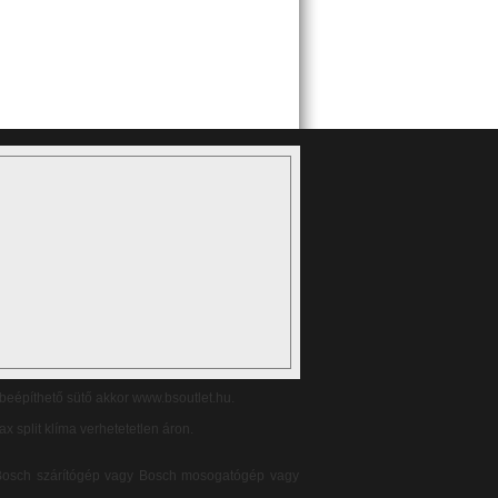
 beépíthető sütő akkor www.bsoutlet.hu.
x split klíma verhetetetlen áron.
Bosch szárítógép vagy Bosch mosogatógép vagy