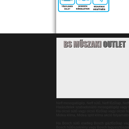
BS MŰSZAKI
OUTLET
Neff mosogatógép, Neff sütő, Neff főzőlap, Nef
Halásztelek szabadonálló mosogatógép vagy b
Ha olcsó sütő vagy olcsó főzőlap vagy olcsó
Midea klíma, Midea split klíma akció folyamato
Ha Bosch sütő esetleg Bosch gázfőzőlap va
Bosch hűtőszekrény vagy Bosch fagyasztószek