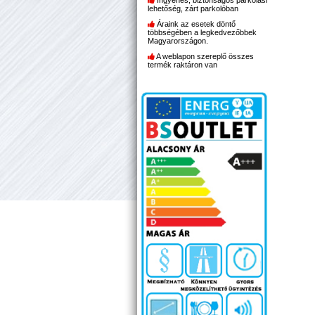
Ingyenes, biztonságos parkolási
lehetőség, zárt parkolóban
Áraink az esetek döntő
többségében a legkedvezőbbek
Magyarországon.
A weblapon szereplő összes
termék raktáron van