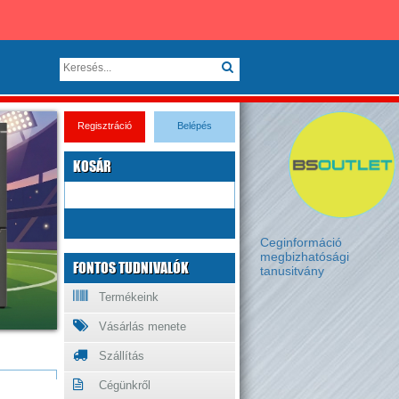
Regisztráció
Belépés
KOSÁR
Ceginformáció
megbizhatósági
FONTOS TUDNIVALÓK
tanusitvány
Termékeink
Vásárlás menete
Szállítás
Cégünkről