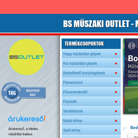
B
S
MŰSZAKI OUTLET
- 
TERMÉKCSOPORTOK
Nagy háztartási gépek
Kis háztartási gépek
Beépíthető konyhagépek
Páraelszívó
Páramentesítő
Párásító
Ventilátorok
Mobil klíma
Beé
Árukereső, a hiteles
Split klíma
vásárlási kalauz
Sz