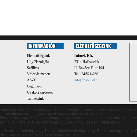
INFORMÁCIÓK
ELÉRHETŐSÉGEINK
Elérhetőségeink
Infotek Kft.
Ügyfélszolgálat
2314 Halásztelek
Szállítás
II. Rákóczi F. út 104.
Vásárlás menete
Tel.: 24/521-260
ÁSZF
info@bsoutlet.hu
Cégünkről
Gyakori kérdések
Termékeink
f indukciós lap, Neff páraelszívó, Ha a mit vásárolni szeretne egy prémium márkájú
eépíthető mosogatógép a vágyai tárgya akkor www.bsoutlet.hu
 hűtőszekrény vagy olcsó mosogatógép akkor
www.bsoutlet.hu
Midea, Mdv, Gree, Viva
san. MDV klíma, MDV split klíma akció. Gree klíma, Gree split klíma akció.
gy Bosch kerámialap vagy Bosch indukciós főzőlap vagy Bosch mosógép vagy 
rény vagy Bosch porszívó akkor www.bsoutlet.hu