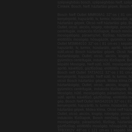
szépséghibás bosch, szépséghibás Neff, szép
Címkék: Bosch, Neff, háztartási gépek, Bosch-
Bosch Neff Outlet MMR08A1 32"-os ( 81 cm-es ) képátló Mosógép, hűtő, mosógatógép, páraelszívó, főzőlap, háztartásigép, Outlet, olcsó, akciós, kisgép, robotgép, porszívó, kenyérpiritó, hajszárító, tv, turmix, húsdaráló, aprító, kávéfőző, gázfőzőlap, elöltöltős mosógép, hősugázók, gyümölcs centrifugák, indukciós főzőlapok, Bosch minőség, olcsó Bosch háztartási gépek, Olcsó neff háztartási gép, Bosch neff Outlet PHD2511 32"-os ( 81 cm-es ) képátló Mosógép, hűtő, mosógatógép, páraelszívó, főzőlap, Neff sütő, háztartásigép, Outlet, olcsó, akciós, kisgép, robotgép, porszívó, Midea klíma, kenyérpiritó, hajszárító, tv, turmix, húsdaráló, aprító, kávéfőző, gázfőzőlap, elöltöltős mosógép, hősugázók, gyümölcs centrifugák, indukciós főzőlapok, Bosch minőség, olcsó Bosch háztartási gépek, Olcsó neff háztartási gép, Bosch neff Outlet TDA2630 32"-os ( 81 cm-es ) képátló Mosógép, hűtő, mosógatógép, páraelszívó, főzőlap, háztartásigép, Outlet, olcsó, akciós, kisgép, robotgép, porszívó, kenyérpiritó, hajszárító, tv, turmix, húsdaráló, aprító, kávéfőző, gázfőzőlap, elöltöltős mosógép, hősugázók, gyümölcs centrifugák, Midea klíma, indukciós főzőlapok, Bosch minőség, olcsó Bosch háztartási gépek, Olcsó neff háztartási gép, Bosch Neff Outlet MSM64010 32"-os ( 81 cm-es ) képátló Mosógép, hűtő, mosógatógép, páraelszívó, főzőlap, háztartásigép, Outlet, olcsó, akciós, kisgép, robotgép, porszívó, kenyérpiritó, hajszárító, tv, turmix, húsdaráló, aprító, kávéfőző, gázfőzőlap, elöltöltős mosógép, hősugázók, Midea klíma, gyümölcs centrifugák, indukciós főzőlapok, Bosch minőség, Neff sütő,olcsó Bosch háztartási gépek, Olcsó Neff háztartási gép, Bosch Neff Outlet BSD3030 32"-os ( 81 cm-es ) képátló Mosógép, hűtő, mosógatógép, páraelszívó, főzőlap, háztartásigép, Outlet, olcsó, akciós, kisgép, robotgép, porszívó, kenyérpiritó, hajszárító, tv, turmix, húsdaráló, aprító, kávéfőző, gázfőzőlap, elöltöltős mosógép, hősugázók, gyümölcs centrifugák, indukciós főzőlapok, Bosch minőség, Midea klíma, olcsó Bosch háztartási gépek, Olcsó Neff háztartási gép, Bosch Neff Outlet BGL32510 32"-os ( 81 cm-es ) képátló Mosógép, Neff sütő, hűtő, mosógatógép, páraelszívó, főzőlap, háztartásigép, Outlet, olcsó, akciós, kisgép, robotgép, porszívó, kenyérpiritó, hajszárító, tv, turmix, húsdaráló, aprító, kávéfőző, gázfőzőlap, elöltöltős mosógép, hősugázók, gyümölcs centrifugák, indukciós főzőlapok, Bosch minőség, olcsó Bosch háztartási gépek, Olcsó Neff háztartási gép, Bosch neff Outlet TAT3A011 32"-os ( 81 cm-es ) képátló Mosógép, hűtő, mosógatógép, páraelszívó, főzőlap, háztartásigép, Outlet, olcsó, akciós, kisgép, r