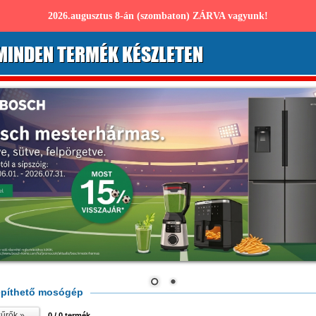
2026.augusztus 8-án (szombaton) ZÁRVA vagyunk!
MINDEN TERMÉK KÉSZLETEN
píthető mosógép
űrők »
0
/ 0 termék