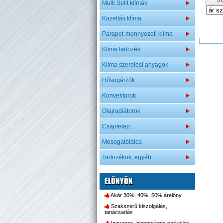
Multi Split klímák
Kazettás klíma
Parapet-mennyezeti klíma
Klíma tartozék
Klíma szerelési anyagok
Hősugárzók
Konvektorok
Olajradiátorok
Csaptelep
Mosogatótálca
Tartozékok, egyéb
ELŐNYÖK
Akár 30%, 40%, 50% árelőny
Szakszerű kiszolgálás,
tanácsadás