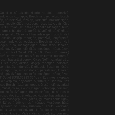
ős mosógép, Neff sütő, hősugázók, gyümölcs centrifugák, indukciós főzőlapok, Bosch minőség, olcsó Bosch háztartási gépek, Olcsó neff háztartási gép, Bosch Neff Outlet KG39VVL31 Aprító, turmix, mixer, húsdaráló Mosógép, hűtő, mosógatógép, páraelszívó, főzőlap, háztartásigép, Outlet, olcsó, akciós, kisgép, robotgép, porszívó, kenyérpiritó, hajszárító, tv, turmix, húsdaráló, aprító, kávéfőző, gázfőzőlap, elöltöltős mosógép, hősugázók, gyümölcs centrifugák, indukciós főzőlapok, Bosch minőség, olcsó Bosch háztartási gépek, Olcsó neff háztartási gép, Bosch Neff Outlet KG39VVW30 Aprító, turmix, mixer, húsdaráló Mosógép, hűtő, mosógatógép, páraelszívó, főzőlap, háztartásigép, Outlet, olcsó, akciós, kisgép, robotgép, porszívó, kenyérpiritó, hajszárító, tv, turmix, húsdaráló, aprító, kávéfőző, gázfőzőlap, elöltöltős mosógép, hősugázók, gyümölcs centrifugák, indukciós főzőlapok, Bosch minőség, olcsó Bosch háztartási gépek, Olcsó neff háztartási gép, Bosch Neff Outlet KG49EAI30 Aprító, turmix, mixer, húsdaráló Mosógép, hűtő, mosógatógép, páraelszívó, főzőlap, háztartásigép, Outlet, olcsó, akciós, kisgép, robotgép, porszívó, kenyérpiritó, hajszárító, tv, turmix, húsdaráló, aprító, kávéfőző, gázfőzőlap, elöltöltős mosógép, hősugázók, gyümölcs centrifugák, indukciós főzőlapok, Bosch minőség, olcsó Bosch háztartási gépek, Olcsó neff háztartási gép, Bosch Neff Outlet KG49NAI22 Aprító, turmix, mixer, húsdaráló Mosógép, hűtő, mosógatógép, páraelszívó, főzőlap, háztartásigép, Midea klíma, Outlet, olcsó, akciós, kisgép, robotgép, porszívó, kenyérpiritó, hajszárító, tv, turmix, húsdaráló, aprító, kávéfőző, Neff sütő, gázfőzőlap, elöltöltős mosógép, hősugázók, gyümölcs centrifugák, indukciós főzőlapok, Bosch minőség, olcsó Bosch háztartási gépek, Olcsó neff háztartási gép, Bosch Neff Outlet KGE39AL40 Aprító, turmix, mixer, húsdaráló Mosógép, hűtő, mosógatógép, páraelszívó, főzőlap, háztartásigép, Outlet, olcsó, akciós, kisgép, robotgép, porszívó, kenyérpiritó, hajszárító, tv, turmix, húsdaráló, aprító, kávéfőző, gázfőzőlap, elöltöltős mosógép, hősugázók, gyümölcs centrifugák, indukciós főzőlapok, Bosch minőség, olcsó Bosch háztartási gépek, Olcsó neff háztartási gép, Bosch Neff Outlet KGE49AI30 Aprító, turmix, mixer, húsdaráló Mosógép, hűtő, mosógatógép, páraelszívó, főzőlap, háztartásigép, Outlet, Midea klíma, olcsó, akciós, kisgép, robotgép, porszívó, kenyérpiritó, hajszárító, tv, turmix, húsdaráló, aprító, kávéfőző, gázfőzőlap, elöltöltős mosógép, hősugázók, gyümölcs centrifugák, indukciós főzőlapok, Bosch minőség, olcsó Bosch háztartási gépek, Olcsó neff háztartási gép, Bosch Neff Outlet KGV39VL30 Aprító, turmix, mixer, húsdaráló Mosógép, hűtő, mosógatógép, páraelszívó, főzőlap, háztartásigép, Outlet, olcsó, akciós, kisgép, robotgép, porszívó,