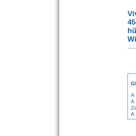
Vi
45
hű
Wi
G
A 
A
Za
A 