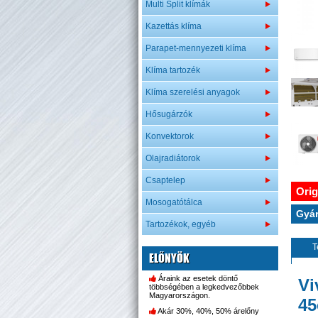
Multi Split klímák
Kazettás klíma
Parapet-mennyezeti klíma
Klíma tartozék
Klíma szerelési anyagok
Hősugárzók
Konvektorok
Olajradiátorok
Csaptelep
Orig
Mosogatótálca
Gyár
Tartozékok, egyéb
T
ELŐNYÖK
Áraink az esetek döntő
Vi
többségében a legkedvezőbbek
Magyarországon.
45
Akár 30%, 40%, 50% árelőny