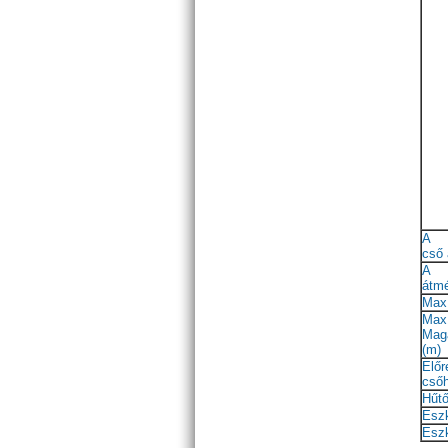
A f
cső 
A 
átmé
Max
Max
Mag
(m)
Előr
cső
Hűtő
Eszk
Esz