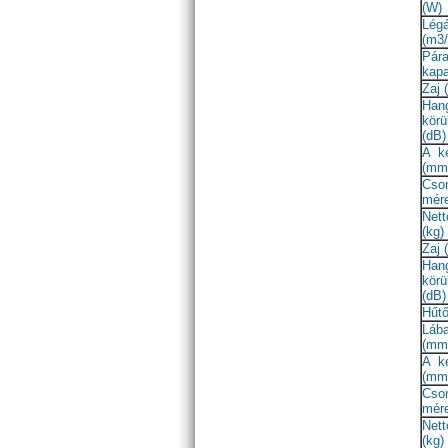
(W)
Lég
(m3/
Pár
kapa
Zaj 
Han
kör
(dB)
A k
(mm)
Cso
mére
Nett
(kg)
Zaj 
Han
kör
(dB)
Hűt
Láb
(mm
A k
(mm)
Cso
mére
Nett
(kg)