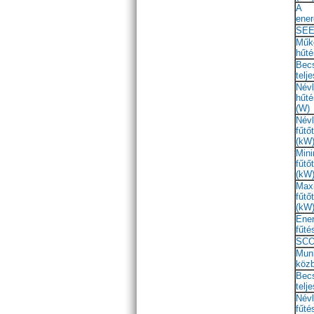
A
ener
SEE
Műk
hűté
Bec
telj
Név
hűté
(W)
Név
fűtő
(kW
Mini
fűtő
(kW
Max
fűtő
(kW
Ener
fűté
SCO
Mun
köz
Bec
telj
Névl
fűté