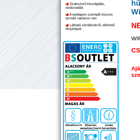
hű
Szakszerű kiszolgálás,
tanácsadás
Wi
A weblapon szereplő összes
termék raktáron van
N
Látható sérülésekről, elérhető
fényképek
WIF
CS
Aj
sze