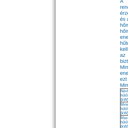
A 
ren
érz
és 
hő
hő
ene
hűt
kel
az
bi
Mi
ene
ezt
Min
Név
hűtő
(kW
Mini
hűtő
(kW
Max
hűtő
(kW