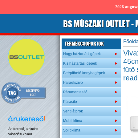
2026.augus
B
S
MŰSZAKI OUTLET
- 
Főolda
TERMÉKCSOPORTOK
Viva
Nagy háztartási gépek
45cm 
Kis háztartási gépek
fűtő
Beépíthető konyhagépek
read
Páraelszívó
Páramentesítő
Párásító
Ventilátorok
Mobil klíma
Árukereső, a hiteles
Split klíma
vásárlási kalauz