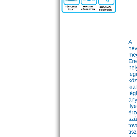
A 
név
me
Ene
hel
leg
köz
kia
lég
any
il
érz
szá
tov
tis