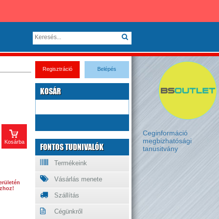
Regisztráció
Belépés
KOSÁR
Ceginformáció
megbizhatósági
Kosárba
FONTOS TUDNIVALÓK
tanusitvány
Termékeink
Vásárlás menete
erületén
ázhoz!
Szállítás
Cégünkről