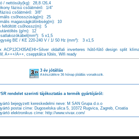
tó / nettósúly(kg): 28,8 /26,4
ékony fázisú csőátmérő: 1/4”
fázisú csőátmérő: 3/8”
mális csőhosszúság(m): 25
mális magasságkülönbség(m): 10
e feltöltött csőhossz(m): 5
utántöltés (g/m): 12
satlakozókábel(mm²): 5 x1,5
gység BE / KE 220-240 V / 1/ 50 Hz (mm²): 3 x1,5
x ACP12CH35AEHI+Silver oldalfali inverteres hűtő-fűtő design split klíma
W, A+++/A++, csepptálca fűtés, Wifi ready
3 év jótállás
A készülékre 36 hónap jótállás vonatkozik.
SR rendelet szerinti tájékoztatás a termék gyártójáról:
gyártó bejegyzett kereskedelmi neve: M SAN Grupa d.o.o
gyártó postai címe: Dugoselska ulica 5, 10372 Rugvica, Zagreb, Croatia
gyártó elektronikus címe: http://www.vivax.com/