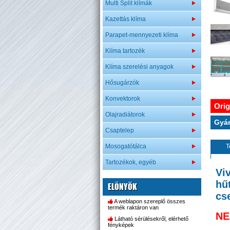
Multi Split klímák
Kazettás klíma
Parapet-mennyezeti klíma
Klíma tartozék
Klíma szerelési anyagok
Hősugárzók
Konvektorok
Orig
Olajradiátorok
Gyár
Csaptelep
Mosogatótálca
T
Tartozékok, egyéb
Vi
hű
ELŐNYÖK
cs
A weblapon szereplő összes
termék raktáron van
NE
Látható sérülésekről, elérhető
fényképek