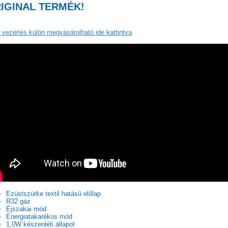
IGINAL TERMÉK!
 vezérlés külön megvásárolható
ide kattintva
Ezüstszürke textil hatású előlap
R32 gáz
Éjszakai mód
Energiatakarékos mód
1,0W készenléti állapot