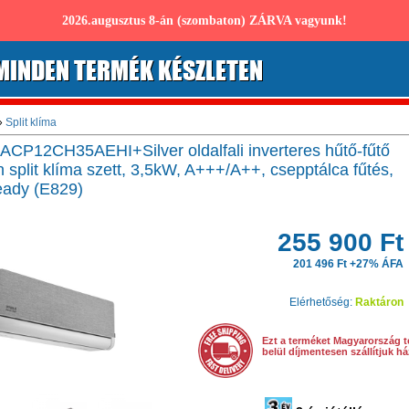
2026.augusztus 8-án (szombaton) ZÁRVA vagyunk!
MINDEN TERMÉK KÉSZLETEN
»
Split klíma
 ACP12CH35AEHI+Silver oldalfali inverteres hűtő-fűtő
 split klíma szett, 3,5kW, A+++/A++, csepptálca fűtés,
ready (E829)
255 900 Ft
201 496 Ft +27% ÁFA
Elérhetőség:
Raktáron
Ezt a terméket Magyarország t
belül díjmentesen szállítjuk h