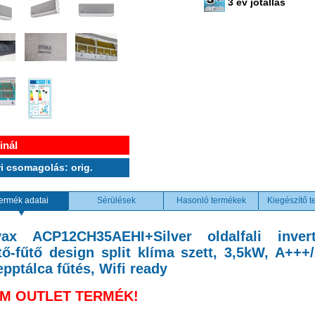
3 év jótállás
inál
i csomagolás: orig.
ermék adatai
Sérülések
Hasonló termékek
Kiegészítő 
vax ACP12CH35AEHI+Silver oldalfali invert
tő-fűtő design split klíma szett, 3,5kW, A+++
epptálca fűtés, Wifi ready
M OUTLET TERMÉK!