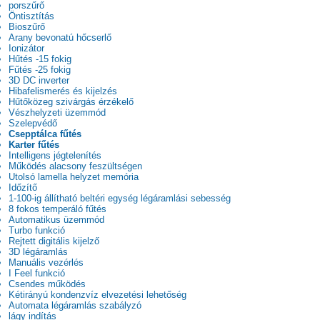
porszűrő
Öntisztítás
Bioszűrő
Arany bevonatú hőcserlő
Ionizátor
Hűtés -15 fokig
Fűtés -25 fokig
3D DC inverter
Hibafelismerés és kijelzés
Hűtőközeg szivárgás érzékelő
Vészhelyzeti üzemmód
Szelepvédő
Csepptálca fűtés
Karter fűtés
Intelligens jégtelenítés
Működés alacsony feszültségen
Utolsó lamella helyzet memória
Időzítő
1-100-ig állítható beltéri egység légáramlási sebesség
8 fokos temperáló fűtés
Automatikus üzemmód
Turbo funkció
Rejtett digitális kijelző
3D légáramlás
Manuális vezérlés
I Feel funkció
Csendes működés
Kétirányú kondenzvíz elvezetési lehetőség
Automata légáramlás szabályzó
lágy indítás