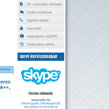
Ált. szerződési feltételek
Gyakori kérdések
Ügyfélszolgálat
Kapcsolat
Adatvédelem (GDPR)
Elektronikus elállás
SKYPE ÜGYFÉLSZOLGÁLAT
termékek
eres
/A++,
Partner oldalaink:
www.heller.hu
Német gyártó, fűtéskiegészítő
készülékei és ventilátorai