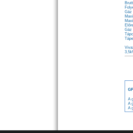
Brut
Foly
Gáz 
Maxi
Maxi
Előr
Gáz 
Tápc
Tápe
Viva
3,5k
GP
A 
A 
A 