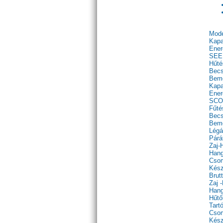
Mod
Kapa
Ener
SEER
Hűté
Becs
Beme
Kapa
Ener
SCOP
Fűté
Becs
Beme
Légá
Párá
Zaj-
Hang
Csom
Kész
Brut
Zaj 
Hang
Hűt
Tart
Csom
Kész