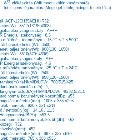
Wifi előkészítés (Wifi modul külön vásárolható)
Intelligens légáramlás (Megleget lefelé, hideget felfelé fújja)
ell ACP-12CH35AEHI+R32
citás(W): 3517(1319~4308)
giahatékonysági osztály: A+++
 EnergiaHatékonyság: 8,5
s működési tartománya: -15 °C ≤ T ≤ 50°C
ült hűtésiterhelés(W): 3500
neti teljesítmény(W): 900(130~1650)
citás(W): 3810(879~4396)
giahatékonyságiosztály: A++
 EnergiaHatékonyság: 4,6
s működési tartománya: -25 °C ≤ T ≤ 24°C
ült fűtésiterhelés(W): 2500
neti teljesítmény(W): 950(120~1500)
ramlás(m³/h)-HI/MID/LOW: 700/515/425
tlanítási kapacitás (L/h): 1,2
Hangnyomás(dB(A))-HI/MID/LOW: 40/32,5/21,5
erő normál körülmények között(dB): ≤53
agolási méretek(mm): 1005 x 385 x295
ülék méretek: 920 x 321 x211
tó / nettósúly(kg): 14,16 / 11,3
-Hangnyomás(dB(A)): ≤53,5
erő normál körülmények között(dB): ≤62
őközeg: R32
ótávolság(mm): 452
agolási méretek(mm): 887 x 337 x610
ülék méretek: 765 x 303 x555