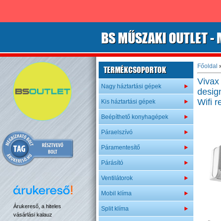
B
S
MŰSZAKI OUTLET
- 
Főoldal
TERMÉKCSOPORTOK
Vivax
Nagy háztartási gépek
design
Wifi 
Kis háztartási gépek
Beépíthető konyhagépek
Páraelszívó
Páramentesítő
Párásító
Ventilátorok
Mobil klíma
Árukereső, a hiteles
Split klíma
vásárlási kalauz