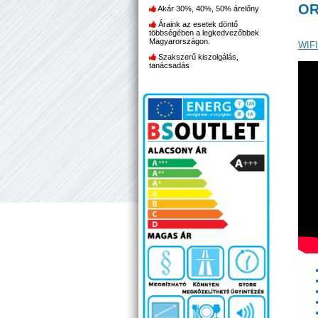
OR
Akár 30%, 40%, 50% árelőny
Áraink az esetek döntő
többségében a legkedvezőbbek
Magyarországon.
WIFI
Szakszerű kiszolgálás,
tanácsadás